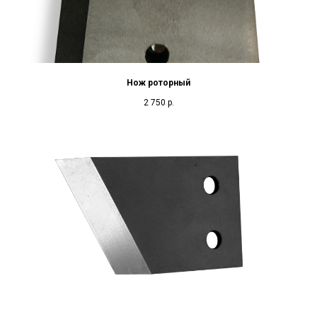
Нож роторный
2 750
р.