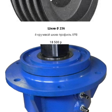
Шкив Ø 236
4-хручевой шкив профиль XPB
18 500
р.