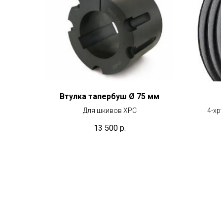
Втулка тапербуш Ø 75 мм
Для шкивов XPС
4-х
13 500
р.