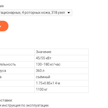
ия
Ь
Значение
45/55 кВт
тельность
130−180 кг/час
пуса
360 л
а
съёмный
1.75×0.85×1.4 м
1100 кг
ставки:
и инструкция по эксплуатации.