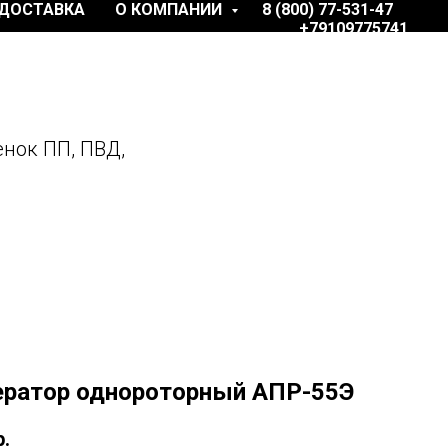
ДОСТАВКА
О КОМПАНИИ
8 (800) 77-531-47
+79109775741
нок ПП, ПВД,
ратор однороторный АПР-55Э
р.