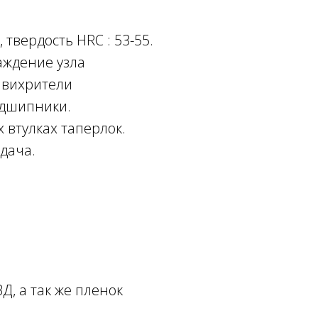
 твердость HRC : 53-55.
аждение узла
авихрители
дшипники.
 втулках таперлок.
дача.
, а так же пленок